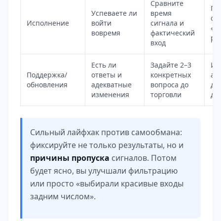
Сравните
По
Успеваете ли
время
оп
Исполнение
войти
сигнала и
«д
вовремя
фактический
ры
вход
Есть ли
Задайте 2–3
Иг
Поддержка/
ответы и
конкретных
аг
обновления
адекватные
вопроса до
да
изменения
торговли
де
Сильный лайфхак против самообмана:
фиксируйте не только результаты, но и
причины пропуска
сигналов. Потом
будет ясно, вы улучшали фильтрацию
или просто «выбирали красивые входы
задним числом».