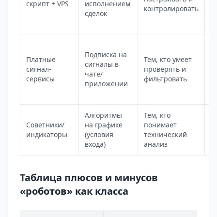
скрипт + VPS
исполнением
и
контролировать
сделок
п
т
Подписка на
Платные
Тем, кто умеет
И
сигналы в
сигнал-
проверять и
р
чате/
сервисы
фильтровать
о
приложении
Алгоритмы
Тем, кто
П
Советники/
на графике
понимает
д
индикаторы
(условия
технический
с
входа)
анализ
Таблица плюсов и минусов
«роботов» как класса