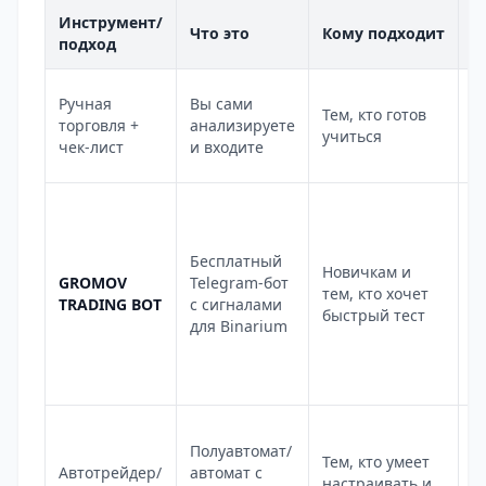
Инструмент/
Что это
Кому подходит
П
подход
М
Ручная
Вы сами
Тем, кто готов
к
торговля +
анализируете
учиться
п
чек-лист
и входите
о
З
т
п
Бесплатный
Новичкам и
ф
GROMOV
Telegram-бот
тем, кто хочет
с
TRADING BOT
с сигналами
быстрый тест
л
для Binarium
п
в
с
М
Полуавтомат/
р
Тем, кто умеет
Автотрейдер/
автомат с
с
настраивать и