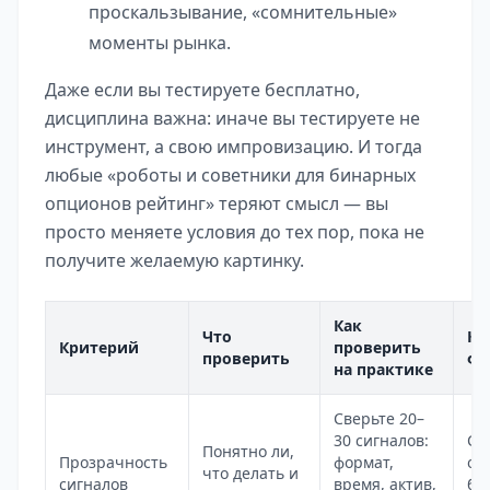
проскальзывание, «сомнительные»
моменты рынка.
Даже если вы тестируете бесплатно,
дисциплина важна: иначе вы тестируете не
инструмент, а свою импровизацию. И тогда
любые «роботы и советники для бинарных
опционов рейтинг» теряют смысл — вы
просто меняете условия до тех пор, пока не
получите желаемую картинку.
Как
Что
Кр
Критерий
проверить
проверить
фл
на практике
Сверьте 20–
30 сигналов:
Си
Понятно ли,
Прозрачность
формат,
об
что делать и
сигналов
время, актив,
бе