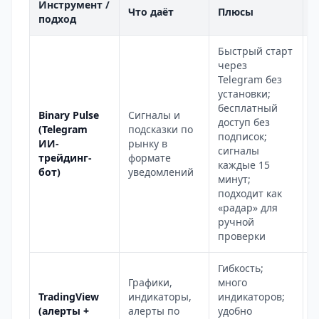
Инструмент /
М
Что даёт
Плюсы
подход
о
Быстрый старт
через
Telegram без
установки;
Н
бесплатный
Binary Pulse
Сигналы и
м
доступ без
(Telegram
подсказки по
п
подписок;
ИИ-
рынку в
г
сигналы
трейдинг-
формате
п
каждые 15
бот)
уведомлений
ч
минут;
«
подходит как
«радар» для
ручной
проверки
Гибкость;
Н
Графики,
много
ф
TradingView
индикаторы,
индикаторов;
у
(алерты +
алерты по
удобно
п