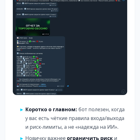
Коротко о главном:
бот полезен, когда
у вас есть чёткие правила входа/выхода
и риск-лимиты, а не «надежда на ИИ».
Новичку важнее
ограничить риск
и