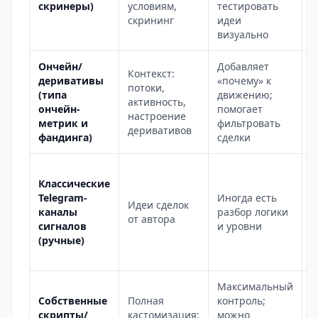
скринеры)
условиям,
тестировать
г
скрининг
идеи
т
визуально
н
Ончейн/
Добавляет
Контекст:
Н
деривативы
«почему» к
потоки,
в
(типа
движению;
активность,
с
ончейн-
помогает
настроение
и
метрик и
фильтровать
деривативов
п
фандинга)
сделки
К
Классические
з
Telegram-
Иногда есть
р
Идеи сделок
каналы
разбор логики
к
от автора
сигналов
и уровни
ч
(ручные)
п
с
Максимальный
Н
Собственные
Полная
контроль;
р
скрипты/
кастомизация:
можно