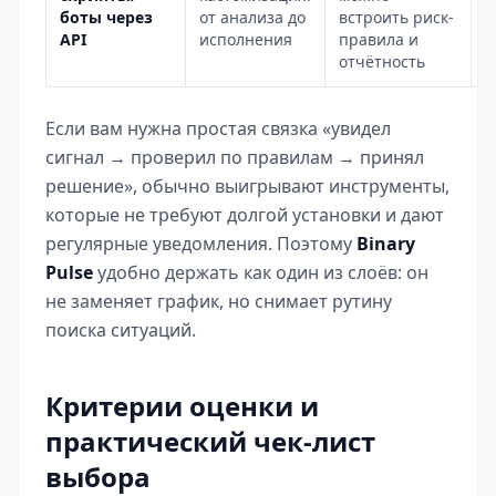
п
боты через
от анализа до
встроить риск-
о
API
исполнения
правила и
д
отчётность
Если вам нужна простая связка «увидел
сигнал → проверил по правилам → принял
решение», обычно выигрывают инструменты,
которые не требуют долгой установки и дают
регулярные уведомления. Поэтому
Binary
Pulse
удобно держать как один из слоёв: он
не заменяет график, но снимает рутину
поиска ситуаций.
Критерии оценки и
практический чек-лист
выбора