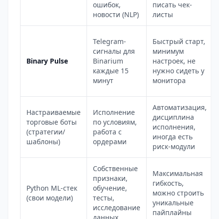
ошибок,
писать чек-
новости (NLP)
листы
Telegram-
Быстрый старт,
сигналы для
минимум
Binary Pulse
Binarium
настроек, не
каждые 15
нужно сидеть у
минут
монитора
Автоматизация,
Настраиваемые
Исполнение
дисциплина
торговые боты
по условиям,
исполнения,
(стратегии/
работа с
иногда есть
шаблоны)
ордерами
риск-модули
Собственные
Максимальная
признаки,
гибкость,
Python ML-стек
обучение,
можно строить
(свои модели)
тесты,
уникальные
исследование
пайплайны
данных